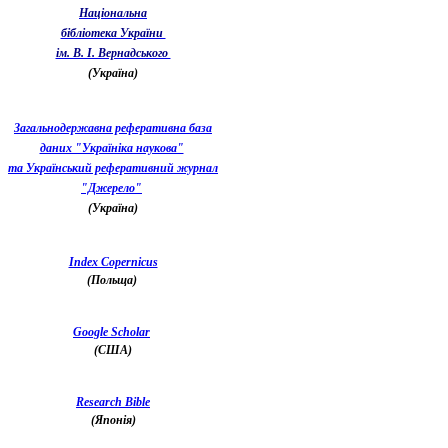
Національна
бібліотека України
ім. В. І. Вернадського
(Україна)
Загальнодержавна реферативна база
даних "Україніка наукова"
та Український реферативний журнал
"Джерело"
(Україна)
Index Copernicus
(Польща)
Google Scholar
(США)
Research Bible
(Японія)