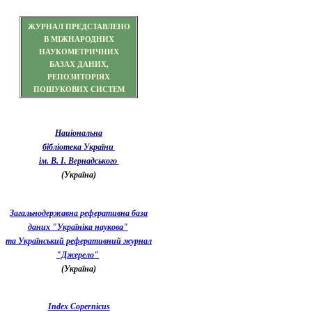
ЖУРНАЛ ПРЕДСТАВЛЕНО
В МІЖНАРОДНИХ
НАУКОМЕТРИЧНИХ
БАЗАХ ДАНИХ,
РЕПОЗИТОРІЯХ
ПОШУКОВИХ СИСТЕМ
Національна
бібліотека України
ім. В. І. Вернадського
(Україна)
Загальнодержавна реферативна база
даних "Україніка наукова"
та Український реферативний журнал
"Джерело"
(Україна)
Index Copernicus