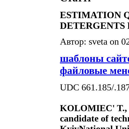
ESTIMATION Q
DETERGENTS 
Автор: sveta on
0
шаблоны сайт
файловые мен
UDC 661.185/.18
KOLOMIEC' T.,
candidate of techn
Kyiv
National Uni