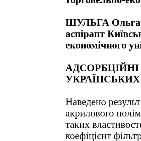
ШУЛЬГА Ольга
аспірант Київсь
економічного ун
АДСОРБЦІЙНІ
УКРАЇНСЬКИ
Наведено результ
акрилового полім
таких властивост
коефіцієнт фільтр