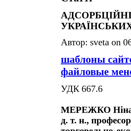
АДСОРБЦІЙНІ
УКРАЇНСЬКИ
Автор: sveta on
0
шаблоны сайт
файловые мен
УДК 667.6
МЕРЕЖКО Ніна
д. т. н., профес
торговельно-еко