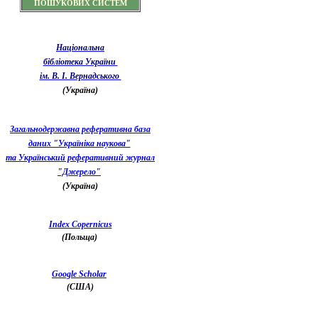
ПОШУКОВИХ СИСТЕМ
Національна
бібліотека України
ім. В. І. Вернадського
(Україна)
Загальнодержавна реферативна база
даних "Україніка наукова"
та Український реферативний журнал
"Джерело"
(Україна)
Index Copernicus
(Польща)
Google Scholar
(США)