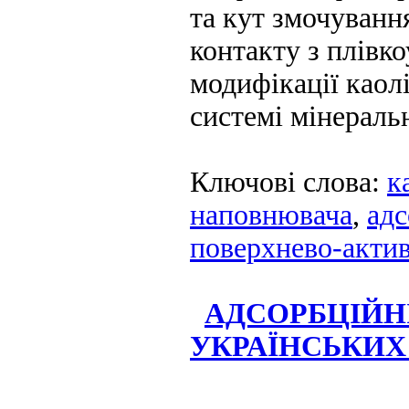
та кут змочуванн
контакту з плівк
модифікації каолі
системі мінераль
Ключові слова:
к
наповнювача
,
адс
поверхнево-актив
АДСОРБЦІЙНІ
УКРАЇНСЬКИ