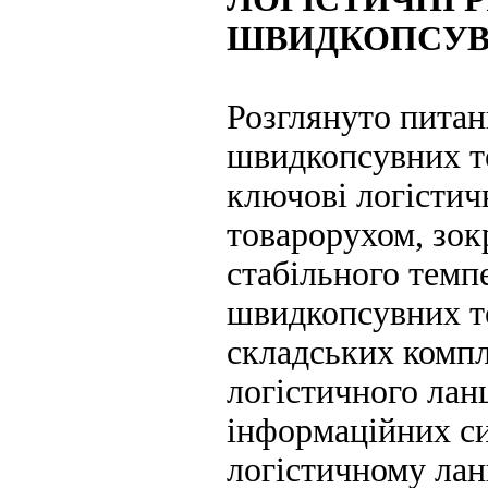
ШВИДКОПСУВ
Розглянуто питан
швидкопсувних то
ключові логістич
товарорухом, зок
стабільного темп
швидкопсувних то
складських компл
логістичного лан
інформаційних си
логістичному лан