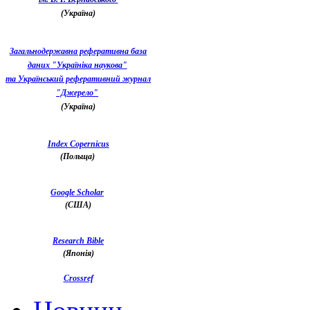
(Україна)
Загальнодержавна реферативна база
даних "Україніка наукова"
та Український реферативний журнал
"Джерело"
(Україна)
Index Copernicus
(Польща)
Google Scholar
(США)
Research Bible
(Японія)
Crossref