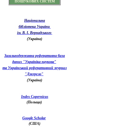
ПОШУКОВИХ СИСТЕМ
Національна
бібліотека України
ім. В. І. Вернадського
(Україна)
Загальнодержавна реферативна база
даних "Україніка наукова"
та Український реферативний журнал
"Джерело"
(Україна)
Index Copernicus
(Польща)
Google Scholar
(США)