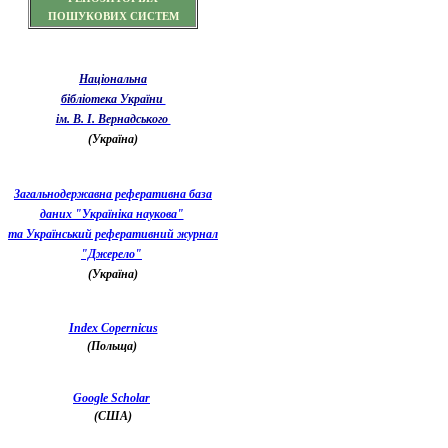
ПОШУКОВИХ СИСТЕМ
Національна
бібліотека України
ім. В. І. Вернадського
(Україна)
Загальнодержавна реферативна база
даних "Україніка наукова"
та Український реферативний журнал
"Джерело"
(Україна)
Index Copernicus
(Польща)
Google Scholar
(США)