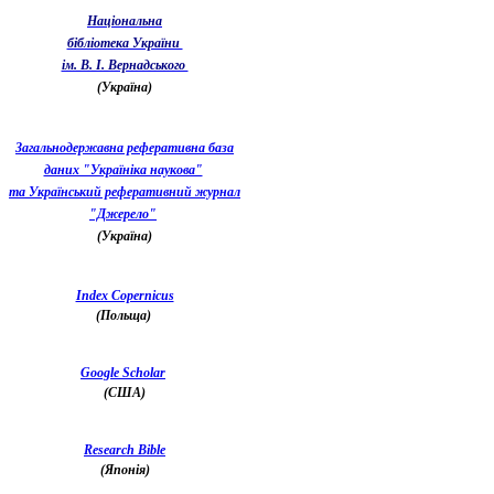
Національна
бібліотека України
ім. В. І. Вернадського
(Україна)
Загальнодержавна реферативна база
даних "Україніка наукова"
та Український реферативний журнал
"Джерело"
(Україна)
Index Copernicus
(Польща)
Google Scholar
(США)
Research Bible
(Японія)