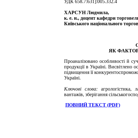
УДК 658.7:631]:005.332.4
ХАРСУН Людмила,
к. е. н., доцент кафедри торгове
Київського національного торго
ЯК ФАКТО
Проаналізовано особливості й суч
продукції в Україні. Висвітлено о
підвищення її конкуренто­спромож
Україні.
Ключові слова:
агрологістика, 
вантажів, зберігання сільськогоспо
ПОВНИЙ ТЕКСТ (PDF)