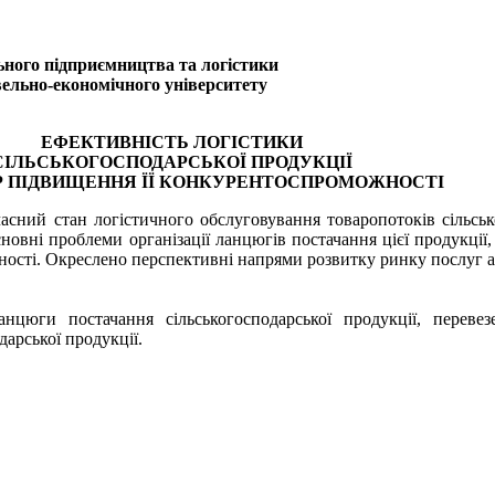
льного підприємництва та логістики
вельно-економічного університету
ЕФЕКТИВНІСТЬ ЛОГІСТИКИ
СІЛЬСЬКОГОСПОДАРСЬКОЇ ПРОДУКЦІЇ
Р ПІДВИЩЕННЯ ЇЇ КОНКУРЕНТОСПРОМОЖНОСТІ
асний стан логістичного обслуговування товаропотоків сільськ
сновні проб­леми організації ланцюгів постачання цієї продукці
ності. Окреслено перспективні напрями розвитку ринку послуг а
ланцюги постачання сільськогосподарської продукції, переве
дарської продукції.