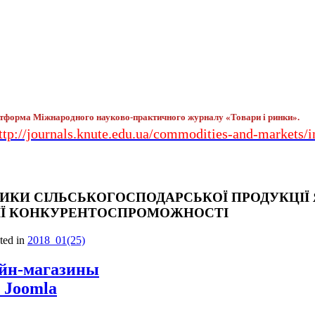
тформа Міжнародного науково-практичного журналу «Товари і ринки».
ttp://journals.knute.edu.ua/commodities-and-markets/
ИКИ СІЛЬСЬКОГОСПОДАРСЬКОЇ ПРОДУКЦІЇ 
ЇЇ КОНКУРЕНТОСПРОМОЖНОСТІ
sted in
2018_01(25)
айн-магазины
 Joomla