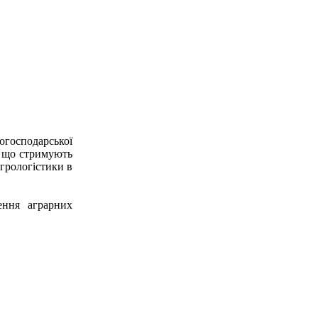
огосподарської
ї, що стримують
грологістики в
зення аграрних