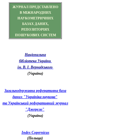
ЖУРНАЛ ПРЕДСТАВЛЕНО
В МІЖНАРОДНИХ
НАУКОМЕТРИЧНИХ
БАЗАХ ДАНИХ,
РЕПОЗИТОРІЯХ
ПОШУКОВИХ СИСТЕМ
Національна
бібліотека України
ім. В. І. Вернадського
(Україна)
Загальнодержавна реферативна база
даних "Україніка наукова"
та Український реферативний журнал
"Джерело"
(Україна)
Index Copernicus
(Польща)