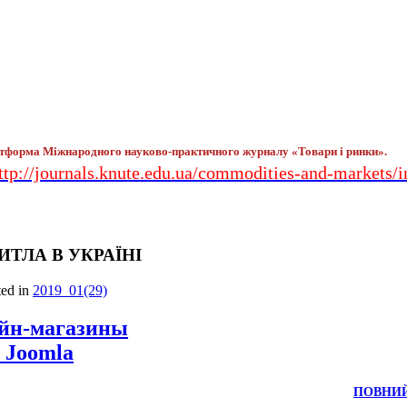
тформа Міжнародного науково-практичного журналу «Товари і ринки».
ttp://journals.knute.edu.ua/commodities-and-markets/
ТЛА В УКРАЇНІ
ted in
2019_01(29)
айн-магазины
 Joomla
ПОВНИЙ