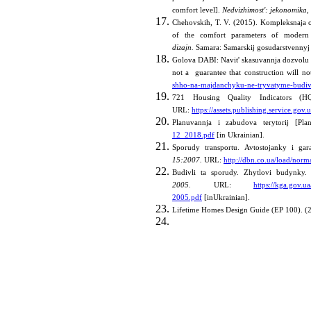
comfort level].
Nedvizhimost': jekonomika,
Chehovskih, T. V. (2015). Kompleksnaja 
of the comfort parameters of moder
dizajn.
Samara: Samarskij gosudarstvennyj ar
Golova DABI: Navit' skasuvannja dozvolu n
not a guarantee that construction will 
shho-na-majdanchyku-ne-tryvatyme-budiv
721 Housing Quality Indicators (H
URL:
https://assets.publishing.service.
Planuvannja i zabudova terytorij [Pla
12_2018.pdf
[in Ukrainian].
Sporudy transportu. Avtostojanky i gar
15:2007.
URL:
http://dbn.co.ua/load/nor
Budivli ta sporudy. Zhytlovi budynky. 
2005.
URL:
https://kga.go
2005.pdf
[inUkrainian].
Lifetime Homes Design Guide (EP 100). (2