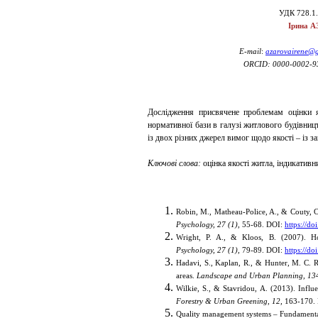
УДК 728.1.
Ірина 
E-mail
:
azarovairene@
ORCID: 0000-0002-9
Дослідження присвячене проблемам оцінки як
нормативної бази в галузі житлового будівниц
із двох різних джерел вимог щодо якості – із 
Ключові слова:
оцінка якості житла, індикативни
Robin, M., Matheau-Police, A., & Couty, C
Psychology,
27 (1),
55-68. DOI:
https://d
Wright, P. A., & Kloos, B. (2007). Ho
Psychology,
27 (1),
79-89. DOI:
https://d
Hadavi, S., Kaplan, R., & Hunter, M. C. R
areas.
Landscape and Urban Planning,
13
Wilkie, S., & Stavridou, A. (2013). Infl
Forestry & Urban Greening,
12,
163-170.
Quality management systems – Fundament