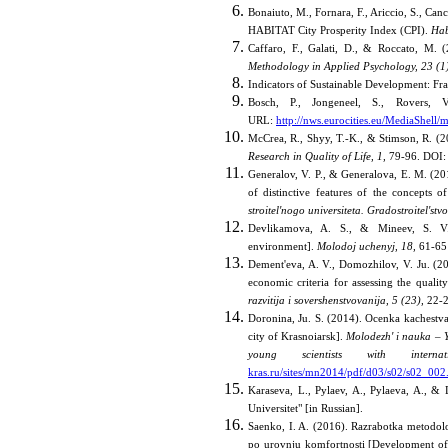
Bonaiuto, M., Fornara, F., Ariccio, S., Ca
HABITAT City Prosperity Index (CPI).
Hab
Caffaro, F., Galati, D., & Roccato, M.
Methodology in Applied Psychology,
23
(1
Indicators of Sustainable Development: F
Bosch, P., Jongeneel, S., Rovers,
URL:
http://nws.eurocities.eu/MediaShe
McCrea, R., Shyy, T.-K., & Stimson, R. (2
Research in Quality of Life, 1,
79-96. DOI
Generalov, V. P., & Generalova, E. M. (2016
of distinctive features of the concepts 
stroitel'nogo universiteta. Gradostroitel'stvo
Devlikamova, A. S., & Mineev, S. V. 
environment].
Molodoj uchenyj,
18,
61-65 
Dement'eva, A. V., Domozhilov, V. Ju. (20
economic criteria for assessing the quali
razvitija i
sovershenstvovanija
,
5 (23),
22-2
Doronina, Ju. S. (2014). Ocenka kachestva z
city of Krasnoiarsk].
Molodezh' i nauka – Yo
young scientists with internatio
kras.ru/sites/mn2014/pdf/d03/s02/s02_002
Karaseva, L., Pylaev, A., Pylaeva, A., & 
Universitet" [in Russian].
Saenko, I. A. (2016). Razrabotka metodolo
po urovnju komfortnosti [Development of a