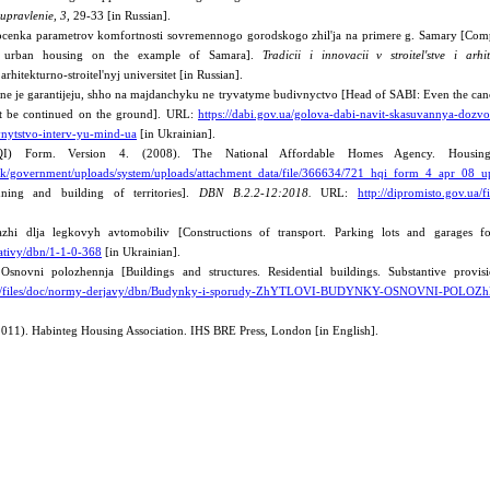
 upravlenie,
3,
29-33 [in Russian].
ocenka parametrov komfortnosti sovremennogo gorodskogo zhil'ja na primere g. Samary [Com
n urban housing on the example of Samara].
Tradicii i innovacii v
stroitel'stve i arh
hitekturno-stroitel'nyj universitet [in Russian].
e je garantijeju, shho na majdanchyku ne tryvatyme budivnyctvo [Head of SABI: Even the cance
not be continued on the ground]. URL:
https://dabi.gov.ua/golova-dabi-navit-skasuvannya-dozv
nytstvo-interv-yu-mind-ua
[in Ukrainian].
QI) Form. Version 4. (2008). The National Affordable Homes Agency. Housing
gov.uk/government/uploads/system/uploads/attachment_data/file/366634/721_hqi_form_4_apr_0
nning and building of territories].
DBN B.2.2-12:2018.
URL:
http://dipromisto.gov.ua
azhi dlja legkovyh avtomobiliv [Constructions of transport. Parking lots and garages f
mativy/dbn/1-1-0-368
[in Ukrainian].
Osnovni polozhennja [Buildings and structures. Residential buildings. Substantive provis
v.ua/files/doc/normy-derjavy/dbn/Budynky-i-sporudy-ZhYTLOVI-BUDYNKY-OSNOVNI-POLO
011). Habinteg Housing Association. IHS BRE Press, London [in English].