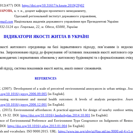
012(477)
DOI:
https://doi.org/10.31617/tr.knute.2019(29)02
АЗАРОВА,
к. т. н., доцент кафедри проектного менеджменту,
Одеський регіональний інститут державного управління,
gmail.com
Національна академія державного управління при Президентові України
332-5124
вул. Генуезька, 22, м. Одеса, 65000, Україна
ІНДИКАТОРИ ЯКОСТІ ЖИТЛА В УКРАЇНІ
ості житлового середовища на базі індикативного підходу, пов’язаним із недоскон
тва. Запропоновано підхід до формування об’єктивних показників якості житлового се
законодавчих і нормативних обмежень у житловому будівництві та з формалізованих очік
й підхід, система показ­ників якості житла, аналіз вимог споживачів.
REFERENCES
. (2007). Development of a scale of perceived environmental annoyances in urban settings.
Jou
oi.org/10.1016/j.jenvp.2006.09.005
[in English].
using environment and mental health outcomes: A levels of analysis perspective
. Jour
oi.org/10.1016/j.jenvp.2006.12.001
[in English].
. (2015). Environmental affordances: A practical approach for design of nearby outdoor setting
4,
19-32. DOI:
https://doi.org/10.1016/j.landurbplan.2014.10.001
[in English].
uence of Environmental Preference and Environment Type Congruence оn Judgments оf Restora
 DOI:
https://doi.org/10.1016/j.ufug.2013.01.004
[in English].
als and vocabulary. ISO 9000:2015. URL:
https://www.iso.org/obp/ui/#iso:std:iso:9000:ed-4:v1:r