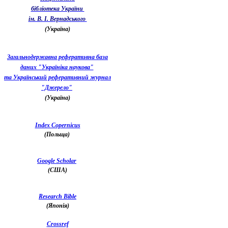
бібліотека України
ім. В. І. Вернадського
(Україна)
Загальнодержавна реферативна база
даних "Україніка наукова"
та Український реферативний журнал
"Джерело"
(Україна)
Index Copernicus
(Польща)
Google Scholar
(США)
Research Bible
(Японія)
Crossref