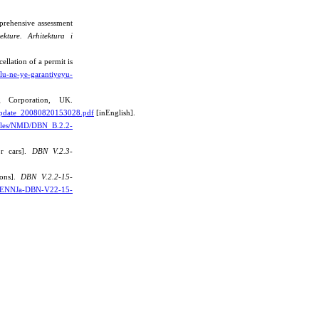
prehensive assessment
itekture. Arhitektura i
llation of a permit is
olu-ne-ye-garantiyeyu-
 Corporation, UK.
8_update_20080820153028.pdf
[inEnglish].
/files/NMD/DBN_B.2.2-
or cars].
DBN V.2.3-
ions].
DBN V.2.2-15-
ZhENNJa-DBN-V22-15-