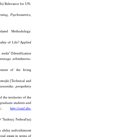
QIs) Relevance for UN-
.
esting, Psychometrics,
ated Methodology.
ality of Life?
Applied
 sreda" [Identification
ennogo arhitekturno-
ement of the living
strojki [Technical and
konomika: perspektivy
 the territories of the
, graduate students and
 URL:
http://conf.sfu-
 "Juzhnyj Federal'nyj
 zhiloj nedvizhimosti
eal estate in terms of