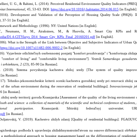
ncellieri, U. G., & Rahimi, L. (2014). Perceived Residential Environment Quality Indicators (PRE
itat International, 45,
53-63. DOI:
https://doi.org/10.1016/j.habitatint.2014.06.015
[in English]
 (2016). Development and Validation of the Perception of Housing Quality Scale (PHQS).
T
),
37-51 [in English].
ramework and Methodology. (1996). NY: United Nations [in English].
 V., Neumann, H. M., Airaksinen, M., & Huovila, A. Smart City KPIs and Rel
ll/media/D1.4-CITYkeys_D14_Smart_City_KPIs_Final_20160201.pdf
[in English].
006). What is the Strength of the Link between Objective and Subjective Indicators of Urban Qu
:
https://doi.org/10.1007/s11482-006-9002-2
[in English].
). Vyjavlenie otlichitel'nyh osobennostej ponjatij "komfort prozhivanija" i "komfortnaja zhilaja
of "comfort of living" and "comfortable living environment"].
Vestnik Samarskogo gosudarstv
 i arhitektura,
2 (23),
85-90 [in Russian].
(2018). Sistema povyshenija kachestva zhiloj sredy [The system of quality improv
[in Russian].
17). Tehniko-jekonomicheskie kriterii ocenki kachestva gorodskoj sredy pri renovacii zhiloj za
ty of the urban environment during the renovation of residential buildings].
Innovacionnaja je
6 [in Russian].
hiloj sredy territorij goroda Krasnjarska [Assessment of the quality of the living environment of
uth and science: a collection of materials of the scientific and technical conference of students
nal participation.
Krasnojarsk: Sibirskij federal'nyj universitet.
.pdf
[in Russian].
Doljatovskij, V. (2019). Kachestvo zhilyh zdanij [Quality of residential buildings]. FGAOUVO
gicheskogo podhoda k upravleniju zhilishhnymstroitel'stvom na osnove differenciacii ob#ektov
 methodological approach to housing management based on the differentiation of residential r