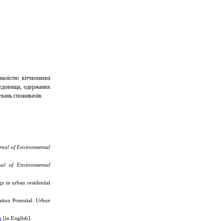
алістю вітчизняної
редовища, одержаних
увань споживачів.
rnal of Environmental
nal of Environmental
s in urban residential
tion Potential.
Urban
u
[in English].