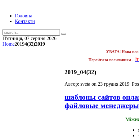
Головна
Контакти
П'ятниця, 07 серпня 2026
Home
2019
4(32)2019
УВАГА! Нова пла
h
Перейти за посиланням -
2019_04(32)
Автор: sveta on
23 грудня 2019
. Po
шаблоны сайтов онл
файловые менеджеры
Міжна