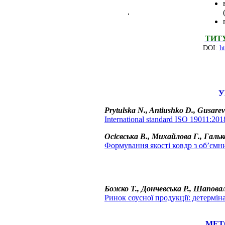
ТИТ
DOI:
ht
У
Prytulska N., Antiushko D., Gusarev
International standard ISO 19011:201
Осієвська В., Михайлова Г., Гальк
Формування якості ковдр з об’єм
Божко Т., Дончевська Р., Шапова
Ринок соусної продукції: детермін
МЕТ