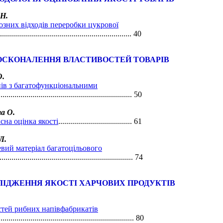
 Н.
озних відходів переробки цукрової
................................................................... 40
ОСКОНАЛЕННЯ ВЛАСТИВОСТЕЙ ТОВАРІВ
О.
нів з багатофункціональними
................................................................... 50
ва О.
сна оцінка якості
..................................... 61
Л.
вий матеріал багатоцільового
.................................................................... 74
ЛІДЖЕННЯ ЯКОСТІ ХАРЧОВИХ ПРОДУКТІВ
тей рибних напівфабрикатів
.................................................................... 80