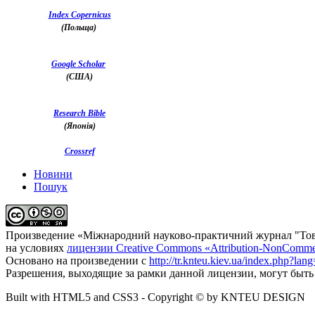
Index Copernicus
(Польща)
Google Scholar
(США)
Research Bible
(Японія)
Crossref
Новини
Пошук
Произведение «
Міжнародний науково-практичний журнал "Тов
на условиях
лицензии Creative Commons «Attribution-NonComme
Основано на произведении с
http://tr.knteu.kiev.ua/index.php?lan
Разрешения, выходящие за рамки данной лицензии, могут быт
Built with HTML5 and CSS3 - Copyright © by KNTEU DESIGN