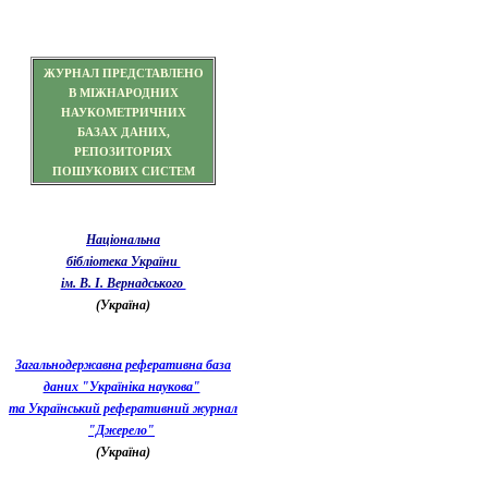
ЖУРНАЛ ПРЕДСТАВЛЕНО
В МІЖНАРОДНИХ
НАУКОМЕТРИЧНИХ
БАЗАХ ДАНИХ,
РЕПОЗИТОРІЯХ
ПОШУКОВИХ СИСТЕМ
Національна
бібліотека України
ім. В. І. Вернадського
(Україна)
Загальнодержавна реферативна база
даних "Україніка наукова"
та Український реферативний журнал
"Джерело"
(Україна)