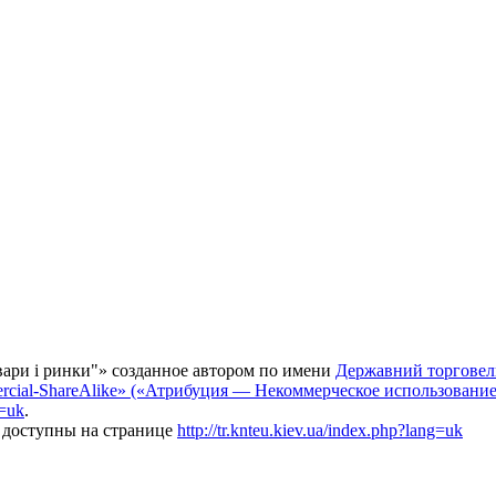
ари і ринки"
» созданное автором по имени
Державний торговел
rcial-ShareAlike» («Атрибуция — Некоммерческое использование
g=uk
.
ь доступны на странице
http://tr.knteu.kiev.ua/index.php?lang=uk