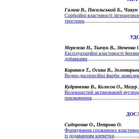
Галиш В., Пасальський Б., Чикун
Сорбційні властивості лігноцелюл
тростини
...........................................
УД
Мережко Н., Ткачук В., Зінченко 
Експлуатаційні властивості бензи
добавками
.........................................
Караваєв Т., Осика В., Золотарьо
Водно-дисперсійні фарби: комплек
Кудряченко В., Колосов О., Мазур 
Волокнистий активований вуглеце
призначення
.....................................
ДОС
Сидоренко О., Петрова О.
Формування споживних властивос
із додаванням креветки
...................