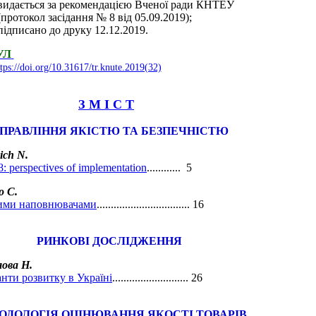
видається за рекомендацією Вченої ради КНТЕУ
(протокол засідання № 8 від 05.09.2019);
підписано до друку 12.12.2019.
УЛ
tps://doi.org/10.31617/tr.knute.2019(32)
З М І С Т
ПРАВЛІННЯ ЯКІСТЮ ТА БЕЗПЕЧНІСТЮ
ich N.
8: perspectives of implementation
............ 5
о С.
ними наповнювачами
................................. 16
РИНКОВІ ДОСЛІДЖЕННЯ
лова Н.
анти розвитку в Україні
........................... 26
ОДОЛОГІЯ
ОЦІНЮВАННЯ ЯКОСТІ ТОВАРІВ