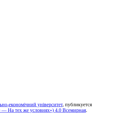
ьно-економічний університет
, публикуется
 — На тех же условиях») 4.0 Всемирная
.