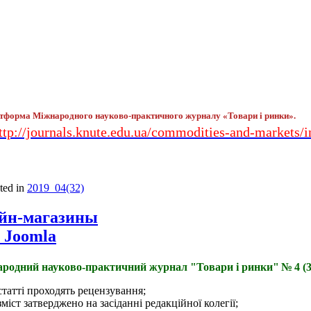
тформа Міжнародного науково-практичного журналу «Товари і ринки».
ttp://journals.knute.edu.ua/commodities-and-markets/
sted in
2019_04(32)
айн-магазины
 Joomla
родний науково-практичний журнал "Товари і ринки"
№
4 (
статті проходять рецензування;
зміст затверджено на засіданні редакційної колегії;