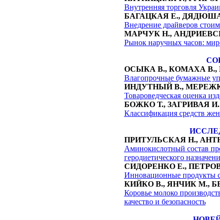
Внутренняя торговля Украи
БАГАЦКАЯ Е
.
, ДЯДЮША
Внедрение драйверов стоим
МАРЧУК Н., АНДРИЕВСК
Рынок наручных часов: ми
СО
ОС
Ы
КА В
.
, КОМАХА В
.
,
Влагопрочные бумажные упа
ИНДУТНЫЙ
В., МЕРЕЖ
Товароведческая оценка изд
БОЖКО Т., ЗАГРИВАЯ И.
Классификация средств жен
ИССЛЕ
ПРИТУЛЬСКАЯ Н., АНТ
Аминокислотный состав про
геродиетического назначени
СИДОРЕНКО Е., ПЕТРОВ
Инновационные продукты с
КИЙКО В., ЯНЧИК М., 
Коровье молоко производств
качество и безопасность
НОВЕ