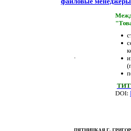
файловые менеджеры
Межд
"Тов
с
с
к
и
(
п
ТИТ
DOI:
ПЯТНИЦКАЯ Г., ГРИГОР