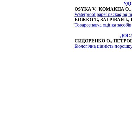
УД
OSYKA V., KOMAKHA O.
Waterproof paper packaging ma
БОЖКО Т., ЗАГРІВАЯ І.,
Товарознавча оцінка засобів 
ДОС
СИДОРЕНКО О., ПЕТРОВ
Біологічна цінність порошк