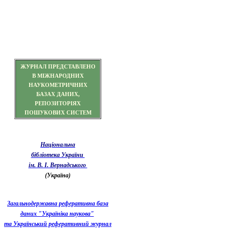
ЖУРНАЛ ПРЕДСТАВЛЕНО
В МІЖНАРОДНИХ
НАУКОМЕТРИЧНИХ
БАЗАХ ДАНИХ,
РЕПОЗИТОРІЯХ
ПОШУКОВИХ СИСТЕМ
Національна
бібліотека України
ім. В. І. Вернадського
(Україна)
Загальнодержавна реферативна база
даних "Україніка наукова"
та Український реферативний журнал