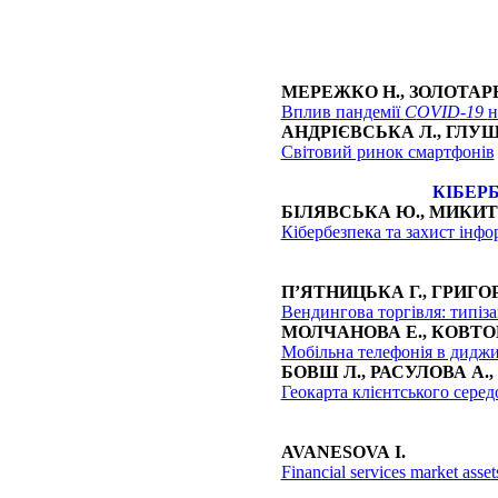
МЕРЕЖКО Н., ЗОЛОТАР
Вплив пандемії
С
OVID
-19
н
АНДРІЄВСЬКА Л., ГЛУШ
Світовий ринок смартфонів
КІБЕР
БІЛЯВСЬКА Ю., МИКИТ
Кібербезпека та захист інфо
П’ЯТНИЦЬКА Г., ГРИГО
Вендингова торгівля: типіза
МОЛЧАНОВА Е., КОВТО
Мобільна телефонія в диджи
БОВШ Л., РАСУЛОВА А.,
Геокарта клієнтського сере
AVANESOVA I
.
Financial services market asset