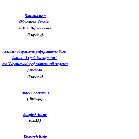
Національна
бібліотека України
ім. В. І. Вернадського
(Україна)
Загальнодержавна реферативна база
даних "Україніка наукова"
та Український реферативний журнал
"Джерело"
(Україна)
Index Copernicus
(Польща)
Google Scholar
(США)
Research Bible