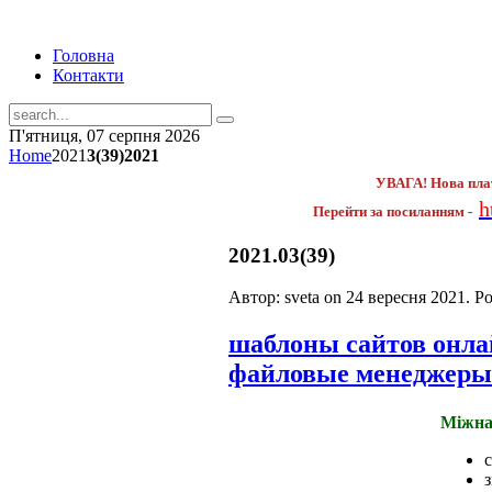
Головна
Контакти
П'ятниця, 07 серпня 2026
Home
2021
3(39)2021
УВАГА! Нова пла
h
Перейти за посиланням -
2021.03(39)
Автор: sveta on
24 вересня 2021
. P
шаблоны сайтов онл
файловые менеджеры
Міжна
з