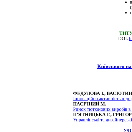
(
ТИТ
DOI:
h
Київського на
ФЕДУЛОВА І., ВАСЮТИ
Інноваційна активність підп
ПАСІЧНИЙ М.
Ринок тютюнових виробів в 
П’ЯТНИЦЬКА Г., ГРИГОР
Управлінські та дизайнерські
УД