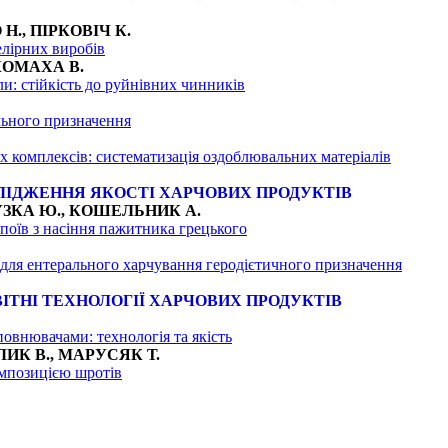
Н., ПІРКОВІЧ К.
елірних виробів
КОМАХА В.
ли: стійкість до руйнівних чинників
льного призначення
 комплексів: систематизація оздоблювальних матеріалів
ЛІДЖЕННЯ ЯКОСТІ ХАРЧОВИХ ПРОДУКТІВ
УЗКА Ю., КОШЕЛЬНИК А.
апоїв з насіння пажитника грецького
 для ентерального харчування геродієтичного призначення
ІТНІ ТЕХНОЛОГІЇ ХАРЧОВИХ ПРОДУКТІВ
повнювачами: технологія та якість
ИК В., МАРУСЯК Т.
омпозицією шротів