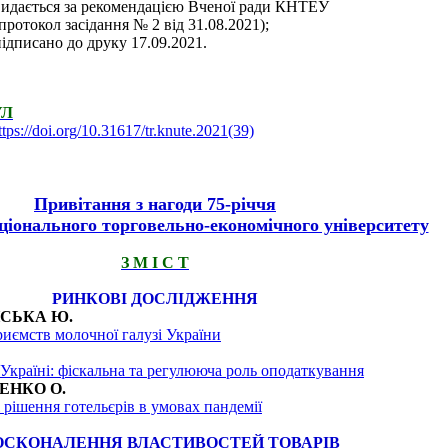
видається за рекомендацією Вченої ради КНТЕУ
протокол засідання № 2 від 31.08.2021);
підписано до друку 17.09.2021.
УЛ
ttps://doi.org/10.31617/tr.knute.2021(39)
Привітання з нагоди 75-річчя
ціонального торговельно-економічного університету
З М І С Т
РИНКОВІ ДОСЛІДЖЕННЯ
НСЬКА Ю.
риємств молочної галузі України
Україні: фіскальна та регулююча роль оподаткування
ЕНКО О.
 рішення готельєрів в умовах пандемії
ОСКОНАЛЕННЯ ВЛАСТИВОСТЕЙ ТОВАРІВ