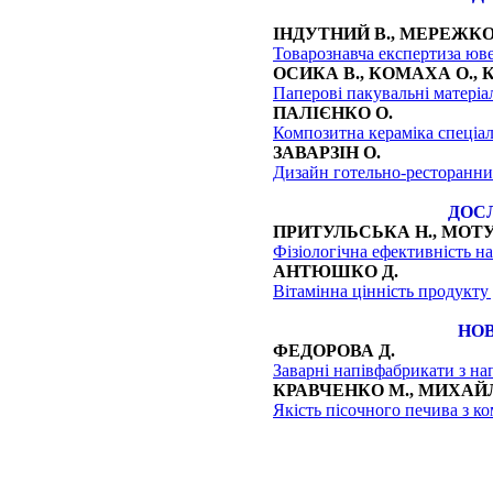
ІНДУТНИЙ В., МЕРЕЖКО 
Товарознавча експертиза юв
ОСИКА В., КОМАХА О., 
Паперові пакувальні матеріа
ПАЛІЄНКО О.
Композитна кераміка спеціа
ЗАВАРЗІН О.
Дизайн готельно-ресторанних
ДОС
ПРИТУЛЬСЬКА Н., МОТ
Фізіологічна ефективність н
АНТЮШКО Д.
Вітамінна цінність продукту
НОВ
ФЕДОРОВА Д.
Заварні напівфабрикати з на
КРАВЧЕНКО М., МИХАЙЛ
Якість пісочного печива з к