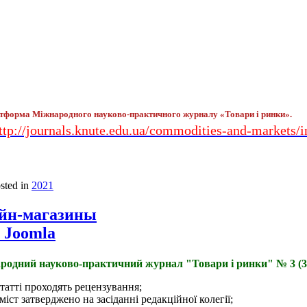
тформа Міжнародного науково-практичного журналу «Товари і ринки».
ttp://journals.knute.edu.ua/commodities-and-markets/
osted in
2021
айн-магазины
 Joomla
родний науково-практичний журнал "Товари і ринки" № 3 (3
статті проходять рецензування;
міст затверджено на засіданні редакційної колегії;