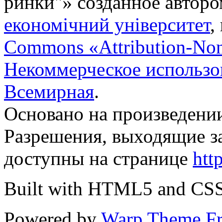
ринки"
» созданное автор
економічний університет
,
Commons «Attribution-No
Некоммерческое использов
Всемирная
.
Основано на произведени
Разрешения, выходящие з
доступны на странице
htt
Built with HTML5 and CS
Powered by
Warp Theme F