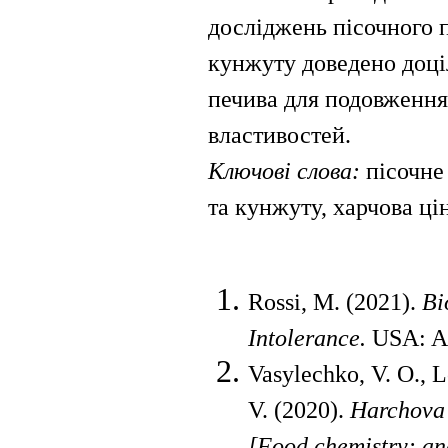
досліджень пісочного п
кунжуту доведено доціл
печива для подовження
властивостей.
Ключові слова:
пісочне
та кунжуту, харчова цін
Rossi, M. (2021).
Bi
Into­lerance.
USA: Ac
Vasylechko, V. O., L
V. (2020).
Harchova 
[Food chemistry: an