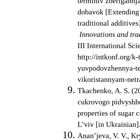
terminiv zberigannj
dobavok [Extending t
traditional additives
Innovations and tra­
ІІІ International Sc
http://intkonf.org/
yuvpodovzhennya-te
vikoristannyam-netr
Tkachenko, A. S. (2
cukrovogo pidvyshhe
properties of sugar c
L’viv [in Ukrainian]
Anan’jeva, V. V., Kry