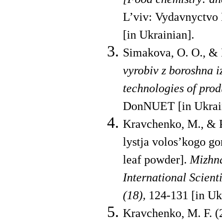
L’viv: Vydavnyctvo 
[in Ukrainian].
Simakova, O. O., & 
vyrobiv z boroshna 
technologies of produ
DonNUET [in Ukrain
Kravchenko, M., & P
lystja volos’kogo go
leaf powder].
Mizhna
International Scien­
(18),
124-131 [in Uk
Kravchenko, M. F. (