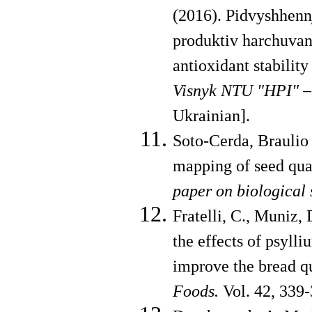
(2016). Pidvyshhennj
produktiv harchuvan
antioxidant stability
Visnyk NTU "HPI"
–
Ukrainian].
Soto-Cerda, Braulio 
mapping of seed qual
paper on biological 
Fratelli, C., Muniz, 
the effects of psyll
improve the bread q
Foods.
Vol. 42, 339-