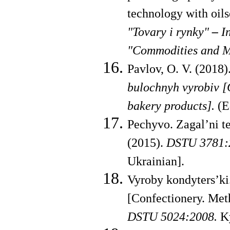
technology with oil
"Tovary i rynky"
–
I
"Commodities and M
Pavlov, O. V. (2018)
bulochnyh vyrobiv [C
bakery products].
(Ed
Pechyvo. Zagal’ni t
(2015).
DSTU 3781:
Ukrainian].
Vyroby kondyters’ki
[Confectionery. Meth
DSTU 5024:2008.
Ky