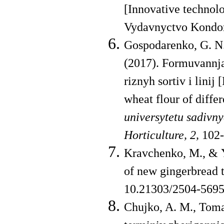
[Innovative technolo
Vydavnyctvo Kondor 
Gospodarenko, G. N.,
(2017). Formuvannja
riznyh sortiv i lini
wheat flour of differ
universytetu sadivn
Horticulture
, 2,
102-
Kravchenko, M., & Y
of new gingerbread 
10.21303/2504-5695.
Chujko, A. M., Tomas