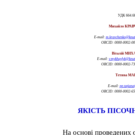
УДК 664.68
Михайло КРА
E-mail:
m.kravchenko@knut
ORCID: 0000-0002-00
Віталій МИ
E-mail:
v.mykhaylyk@knut
ORCID: 0000-0002-73
Тетяна М
E-mail:
pp.tatjana
ORCID: 0000-0002-65
ЯКІСТЬ ПІСОЧ
На основі проведених 