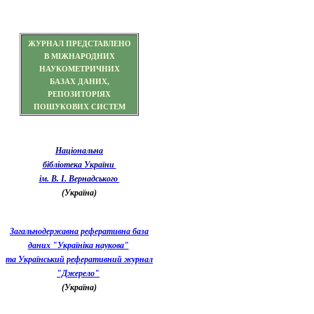
ЖУРНАЛ ПРЕДСТАВЛЕНО
В МІЖНАРОДНИХ
НАУКОМЕТРИЧНИХ
БАЗАХ ДАНИХ,
РЕПОЗИТОРІЯХ
ПОШУКОВИХ СИСТЕМ
Національна
бібліотека України
ім. В. І. Вернадського
(Україна)
Загальнодержавна реферативна база
даних "Україніка наукова"
та Український реферативний журнал
"Джерело"
(Україна)