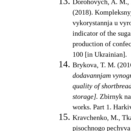
Dorohovych, A. M., D
(2018). Kompleksnyj
vykorystannja u vyr
indicator of the suga
production of confe
100 [in Ukrainian].
Brykova, T. M. (201
doda­vannjam vynogr
quality of shortbrea
storage].
Zbirnyk nau
works. Part 1. Hark
Kravchenko, M., Tka
pisochnogo pechyva 