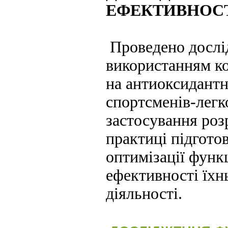
ЕФЕКТИВНОСТ
Проведено дослі
використанням ко
на антиоксидантн
спортсменів-легк
застосування роз
практиці підгото
оптимізації функ
ефективності їхн
діяльності.