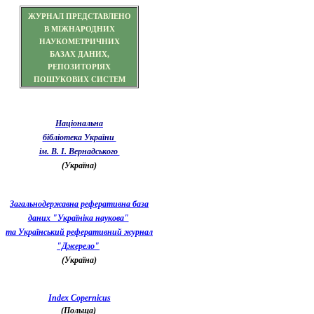
ЖУРНАЛ ПРЕДСТАВЛЕНО
В МІЖНАРОДНИХ
НАУКОМЕТРИЧНИХ
БАЗАХ ДАНИХ,
РЕПОЗИТОРІЯХ
ПОШУКОВИХ СИСТЕМ
Національна
бібліотека України
ім. В. І. Вернадського
(Україна)
Загальнодержавна реферативна база
даних "Україніка наукова"
та Український реферативний журнал
"Джерело"
(Україна)
Index Copernicus
(Польща)