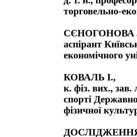
д. т. н., профес
торговельно-еко
СЄНОГОНОВА Л
аспірант Київсь
економічного ун
КОВАЛЬ І.,
к. фіз. вих., зав
спорті Державно
фізичної культур
ДОСЛІДЖЕНН