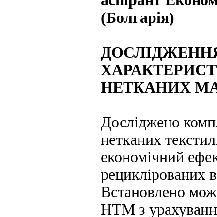
аспірант Економ
(Болгарія)
ДОСЛІДЖЕНН
ХАРАКТЕРИС
НЕТКАНИХ МА
Досліджено компл
нетканих текстил
економічний ефек
рециклірованих в
Встановлено мож
НТМ з урахування