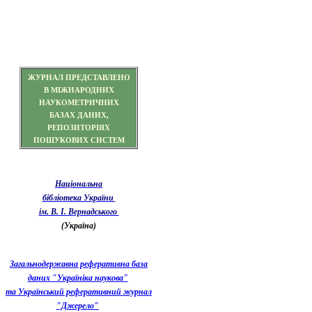
ЖУРНАЛ ПРЕДСТАВЛЕНО
В МІЖНАРОДНИХ
НАУКОМЕТРИЧНИХ
БАЗАХ ДАНИХ,
РЕПОЗИТОРІЯХ
ПОШУКОВИХ СИСТЕМ
Національна
бібліотека України
ім. В. І. Вернадського
(Україна)
Загальнодержавна реферативна база
даних "Україніка наукова"
та Український реферативний журнал
"Джерело"