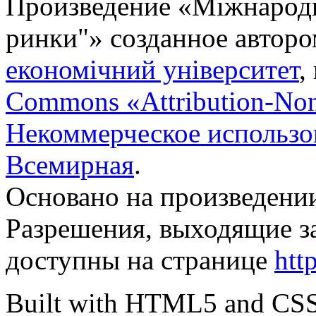
Произведение «
Міжнародн
ринки"
» созданное автор
економічний університет
,
Commons «Attribution-No
Некоммерческое использов
Всемирная
.
Основано на произведени
Разрешения, выходящие з
доступны на странице
htt
Built with HTML5 and CS