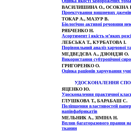
Оцінка якості заморожених тома
ВАСИЛИШИНА О.,
ОСОКІНА 
Проектування вишневих джемів,
ТОКАР А.,
МАЗУР В.
Біологічно активні речовини не
РЯБЧЕНКО Н.
Асортимент і якість м’яких розс
ЛЕБСЬКА Т.,
КУРБАТОВА І.
Порівняльний аналіз харчової та 
МЕДВЕДЄВА А.,
ДЗЮНДЗЯ О.
Використання субтропічної сиро
ГРИГОРЕНКО О.
Оцінка раціонів харчування учн
УДОСКОНАЛЕННЯ СПО
ЯЦЕНКО Ю.
Удосконалення практичної класи
ГЛУШКОВА Т.,
БАРАБАШ С.
Поліпшення властивостей папер
напівфабрикатів
МЕЛЬНИК А.,
ЗІМІНА Н.
Вплив багаторазового прання на
тканин