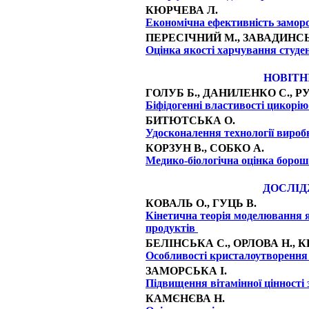
КЮРЧЕВА Л.
Економічна ефективність заморо
ПЕРЕСІЧНИЙ М.,
ЗАВАДИНСЬ
Оцінка якості харчування студе
НОВІТН
ГОЛУБ Б.,
ДАНИЛЕНКО С.,
РУ
Біфідогенні властивості цикорію 
БИТЮТСЬКА О.
Удосконалення технології виробн
КОРЗУН В.,
СОБКО А.
Медико-біологічна оцінка борош
ДОСЛІД
КОВАЛЬ О.,
ГУЦЬ В.
Кінетична теорія моделювання 
продуктів
БЕЛІНСЬКА С.,
ОРЛОВА Н.,
К
Особливості кристалоутворення
ЗАМОРСЬКА І.
Підвищення вітамінної цінності
КАМЄНЄВА Н.