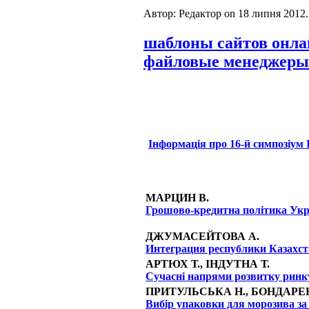
Автор: Редактор on
18 липня 2012
шаблоны сайтов онл
файловые менеджеры
Інформація про 16-й симпозіу
МАРЦИН В.
Грошово-кредитна політика Укра
ДЖУМАСЕЙТОВА А.
Интеграция республики Казахс
АРТЮХ Т.,
ІНДУТНА Т.
Сучасні напрями розвитку ринк
ПРИТУЛЬСЬКА Н.,
БОНДАРЕН
Вибір упаковки для морозива з