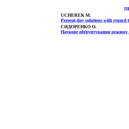
П
UCHEREK M.
Present-day solutions with regard 
СИДОРЕНКО О.
Наукове обґрунтування режиму с