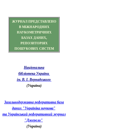
ЖУРНАЛ ПРЕДСТАВЛЕНО
В МІЖНАРОДНИХ
НАУКОМЕТРИЧНИХ
БАЗАХ ДАНИХ,
РЕПОЗИТОРІЯХ
ПОШУКОВИХ СИСТЕМ
Національна
бібліотека України
ім. В. І. Вернадського
(Україна)
Загальнодержавна реферативна база
даних "Україніка наукова"
та Український реферативний журнал
"Джерело"
(Україна)