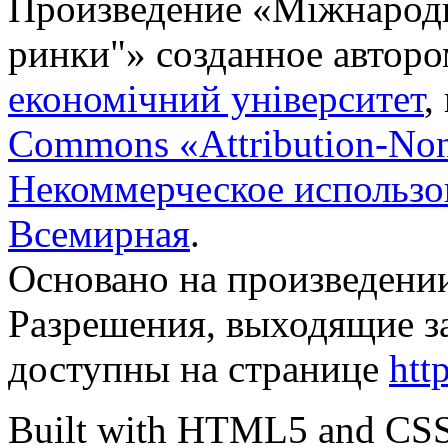
Произведение «
Міжнародн
ринки"
» созданное автор
економічний університет
,
Commons «Attribution-No
Некоммерческое использов
Всемирная
.
Основано на произведени
Разрешения, выходящие з
доступны на странице
htt
Built with HTML5 and CS