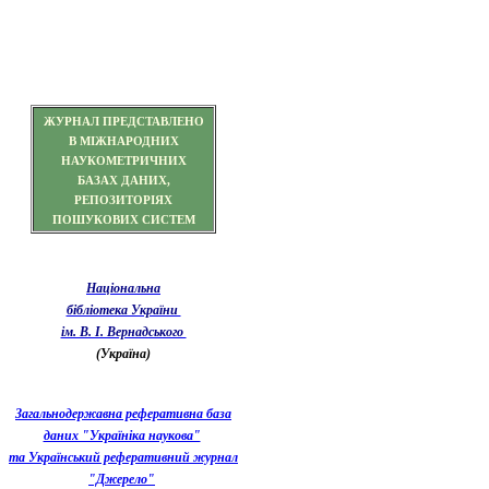
ЖУРНАЛ ПРЕДСТАВЛЕНО
В МІЖНАРОДНИХ
НАУКОМЕТРИЧНИХ
БАЗАХ ДАНИХ,
РЕПОЗИТОРІЯХ
ПОШУКОВИХ СИСТЕМ
Національна
бібліотека України
ім. В. І. Вернадського
(Україна)
Загальнодержавна реферативна база
даних "Україніка наукова"
та Український реферативний журнал
"Джерело"