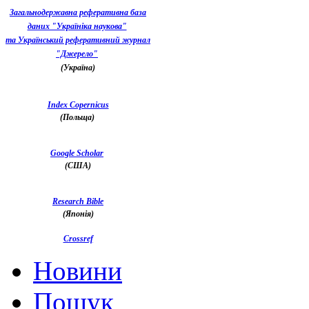
Загальнодержавна реферативна база
даних "Україніка наукова"
та Український реферативний журнал
"Джерело"
(Україна)
Index Copernicus
(Польща)
Google Scholar
(США)
Research Bible
(Японія)
Crossref
Новини
Пошук