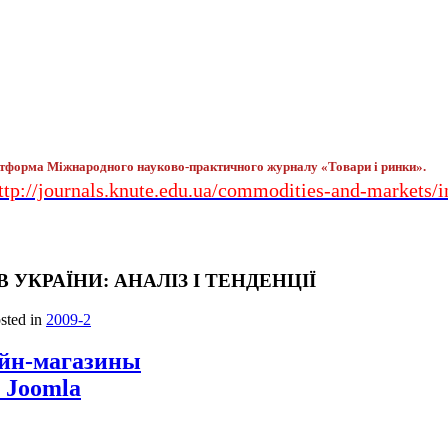
тформа Міжнародного науково-практичного журналу «Товари і ринки».
ttp://journals.knute.edu.ua/commodities-and-markets/
УКРАЇНИ: АНАЛІЗ І ТЕНДЕНЦІЇ
osted in
2009-2
айн-магазины
 Joomla