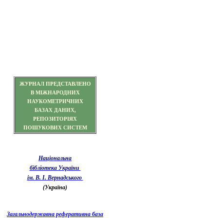
ЖУРНАЛ ПРЕДСТАВЛЕНО
В МІЖНАРОДНИХ
НАУКОМЕТРИЧНИХ
БАЗАХ ДАНИХ,
РЕПОЗИТОРІЯХ
ПОШУКОВИХ СИСТЕМ
Національна
бібліотека України
ім. В. І. Вернадського
(Україна)
Загальнодержавна реферативна база