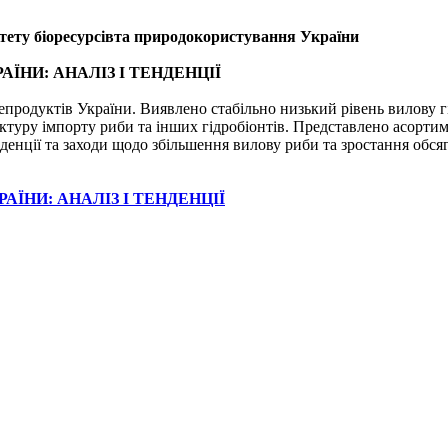
итету біоресурсівта природокористування України
ЇНИ: АНАЛІЗ І ТЕНДЕНЦІЇ
продуктів України. Виявлено стабільно низький рівень вилову гі
ктуру імпорту риби та інших гідробіонтів. Представлено асорти
нденції та заходи щодо збільшення вилову риби та зростання обсяг
ЇНИ: АНАЛІЗ І ТЕНДЕНЦІЇ