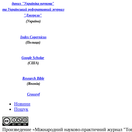
даних "Україніка наукова"
та Український реферативний журнал
"Джерело"
(Україна)
Index Copernicus
(Польща)
Google Scholar
(США)
Research Bible
(Японія)
Crossref
Новини
Пошук
Произведение «
Міжнародний науково-практичний журнал "Тов