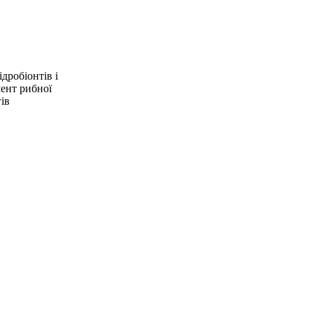
дробіонтів і
мент рибної
ів