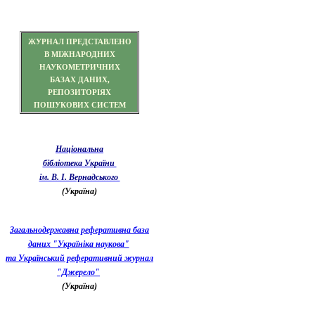
ЖУРНАЛ ПРЕДСТАВЛЕНО
В МІЖНАРОДНИХ
НАУКОМЕТРИЧНИХ
БАЗАХ ДАНИХ,
РЕПОЗИТОРІЯХ
ПОШУКОВИХ СИСТЕМ
Національна
бібліотека України
ім. В. І. Вернадського
(Україна)
Загальнодержавна реферативна база
даних "Україніка наукова"
та Український реферативний журнал
"Джерело"
(Україна)