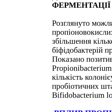
ФЕРМЕНТАЦІЇ
Розглянуто можл
пропіоновокислих
збільшення кільк
біфідобактерій п
Показано позити
Propionibacterium 
кількість колоні
пробіотичних штам
Bifidobacterium 