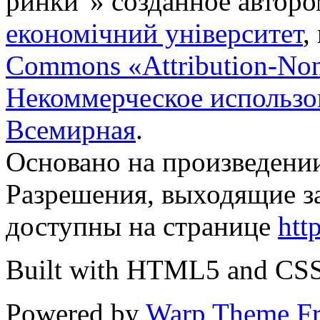
ринки"
» созданное автор
економічний університет
,
Commons «Attribution-No
Некоммерческое использов
Всемирная
.
Основано на произведени
Разрешения, выходящие з
доступны на странице
htt
Built with HTML5 and CS
Powered by
Warp Theme F