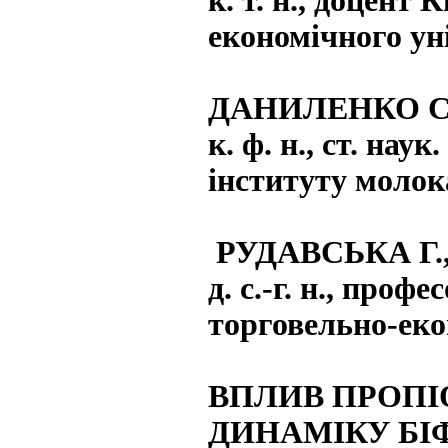
к. т. н., доцент
економічного ун
ДАНИЛЕНКО С.
к. ф. н., ст. на
інституту молок
РУДАВСЬКА Г.
д. с.-г. н., про
торговельно-еко
ВПЛИВ ПРОПІ
ДИНАМІКУ БІ