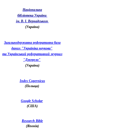
Національна
бібліотека України
ім. В. І. Вернадського
(Україна)
Загальнодержавна реферативна база
даних "Україніка наукова"
та Український реферативний журнал
"Джерело"
(Україна)
Index Copernicus
(Польща)
Google Scholar
(США)
Research Bible
(Японія)