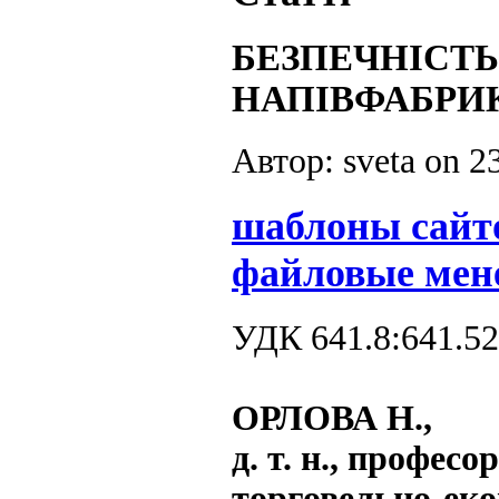
БЕЗПЕЧНІСТ
НАПІВФАБРИК
Автор: sveta on
2
шаблоны сайт
файловые мен
УДК 641.8:641.5
ОРЛОВА Н.,
д. т. н., профес
торговельно-еко