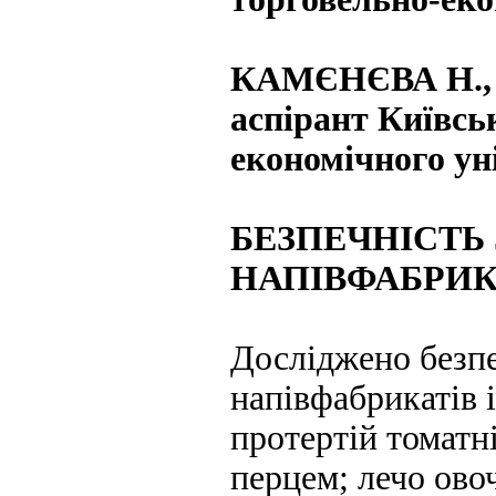
КАМЄНЄВА Н.,
аспірант Київсь
економічного ун
БЕЗПЕЧНІСТ
НАПІВФАБРИК
Досліджено безп
напівфабрикатів і
протертій томатні
перцем; лечо ово