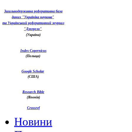
Загальнодержавна реферативна база
даних "Україніка наукова"
та Український реферативний журнал
"Джерело"
(Україна)
Index Copernicus
(Польща)
Google Scholar
(США)
Research Bible
(Японія)
Crossref
Новини