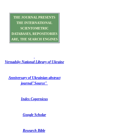
THE JOURNAL PRESENTS
THE INTERNATIONAL
SCIENTOMETRIC
DATABASES, REPOSITORIES
ARE, THE SEARCH ENGINES
Vernadsky National Library of Ukraine
Anniversary of Ukrainian abstract
journal"Source"
Index Copernicus
Google Scholar
Research Bible