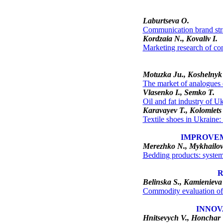
Laburtseva O.
Communication brand stra
Kordzaia N., Kovaliv I.
Marketing research of co
Motuzka Ju., Koshelnyk
The market of analogues o
Vlasenko I., Semko T.
Oil and fat industry of U
K
aravayev Т., Kolomiets
Textile shoes in Ukraine:
IMPROVE
Merezhko N., Mykhailova
Bedding products: systema
Belinska S., Kamien
ieva
Commodity evaluation o
INNOV
Нnitsevych V., Honchar 