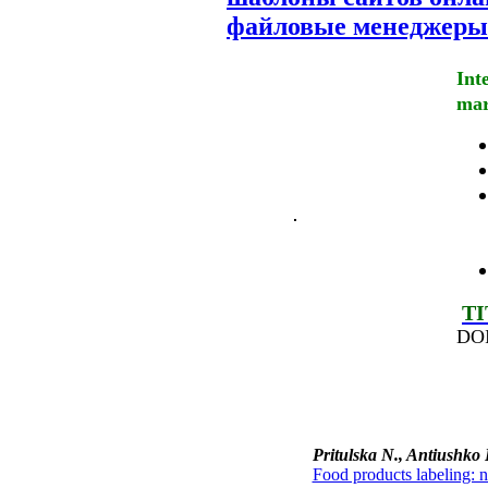
файловые менеджеры
Int
mar
ТI
DO
Pritulska N., Antiushko 
Food products labeling: n