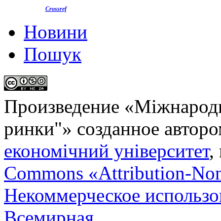
Crossref
Новини
Пошук
Произведение «
Міжнародн
ринки"
» созданное автор
економічний університет
,
Commons «Attribution-No
Некоммерческое использов
Всемирная
.